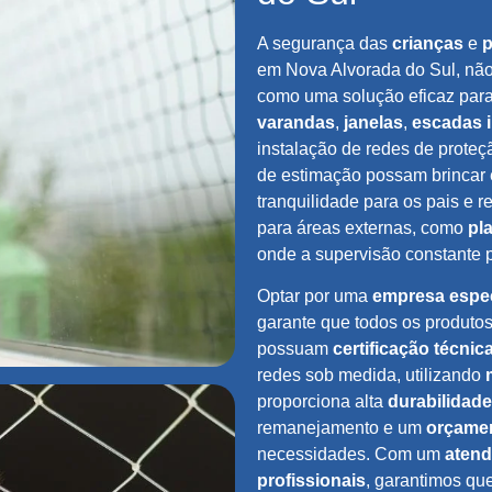
A segurança das
crianças
e
p
em Nova Alvorada do Sul, não
como uma solução eficaz para
varandas
,
janelas
,
escadas 
instalação de redes de proteçã
de estimação possam brincar 
tranquilidade para os pais e 
para áreas externas, como
pl
onde a supervisão constante 
Optar por uma
empresa espec
garante que todos os produt
possuam
certificação técnic
redes sob medida, utilizando
proporciona alta
durabilidade
remanejamento e um
orçamen
necessidades. Com um
atend
profissionais
, garantimos qu