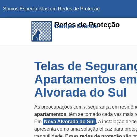
Somos Especialistas em Redes de Proteção
Redes de Proteção
Campo Grande
Telas de Seguran
Apartamentos em
Alvorada do Sul
As preocupações com a segurança em residênc
apartamentos
, têm se tornado cada vez mais r
Em
Nova Alvorada do Sul
, a instalação de
t
apresenta como uma solução eficaz para protege
tranquilidade. Essas
redes de proteção
são pr