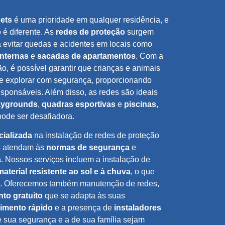
ets
é uma prioridade em qualquer residência, e
 é diferente. As
redes de proteção
surgem
 evitar quedas e acidentes em locais como
internas
e
sacadas de apartamentos
. Com a
o, é possível garantir que crianças e animais
e explorar com segurança, proporcionando
responsáveis. Além disso, as redes são ideais
aygrounds
,
quadras esportivas
e
piscinas
,
pode ser desafiadora.
ializada
na instalação de redes de proteção
os atendam às
normas de segurança
e
a
. Nossos serviços incluem a instalação de
material resistente ao sol e à chuva
, o que
. Oferecemos também manutenção de redes,
to gratuito
que se adapta às suas
imento rápido
e a presença de
instaladores
e sua segurança e a de sua família sejam