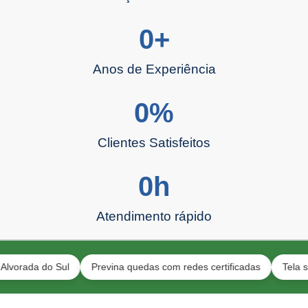
0
+
Anos de Experiência
0
%
Clientes Satisfeitos
0
h
Atendimento rápido
a do Sul
Previna quedas com redes certificadas
Tela segura p