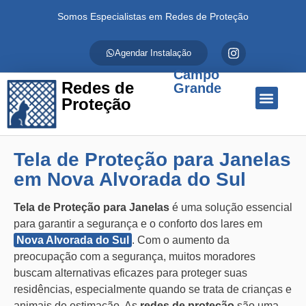
Somos Especialistas em Redes de Proteção
Agendar Instalação
Campo
Redes de
Grande
Proteção
Quem Somos
Redes de Proteção
Fale Conosco
Tela de Proteção para Janelas
em Nova Alvorada do Sul
Tela de Proteção para Janelas
é uma solução essencial
para garantir a segurança e o conforto dos lares em
Nova Alvorada do Sul
. Com o aumento da
preocupação com a segurança, muitos moradores
buscam alternativas eficazes para proteger suas
residências, especialmente quando se trata de crianças e
animais de estimação. As
redes de proteção
são uma