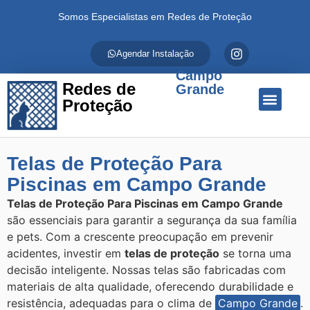
Somos Especialistas em Redes de Proteção
Agendar Instalação
Campo
Redes de
Grande
Proteção
Quem Somos
Redes de Proteção
Fale Conosco
Telas de Proteção Para
Piscinas em Campo Grande
Telas de Proteção Para Piscinas em Campo Grande
são essenciais para garantir a segurança da sua família
e pets. Com a crescente preocupação em prevenir
acidentes, investir em
telas de proteção
se torna uma
decisão inteligente. Nossas telas são fabricadas com
materiais de alta qualidade, oferecendo durabilidade e
resistência, adequadas para o clima de
Campo Grande
.