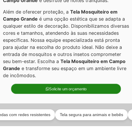
Campo Grande
e desfrute de noites tranquilas.
Além de oferecer proteção, a
Tela Mosquiteiro em
Campo Grande
é uma opção estética que se adapta a
qualquer estilo de decoração. Disponibilizamos diversas
cores e tamanhos, atendendo às suas necessidades
específicas. Nossa equipe especializada está pronta
para ajudar na escolha do produto ideal. Não deixe a
entrada de mosquitos e outros insetos comprometer
seu bem-estar. Escolha a
Tela Mosquiteiro em Campo
Grande
e transforme seu espaço em um ambiente livre
de incômodos.
Solicite um orçamento
m redes resistentes
Tela segura para animais e bebês
Equipe