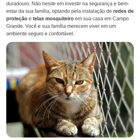
duradouro. Não hesite em investir na segurança e bem-
estar da sua família, optando pela instalação de
redes de
proteção
e
telas mosquiteiro
em sua casa em Campo
Grande. Você e sua família merecem viver em um
ambiente seguro e confortável.