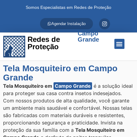
Somos Especialistas em Redes de Proteção
Agendar Instalação
Campo
Redes de
Grande
Proteção
Quem Somos
Redes de Proteção
Fale Conosco
Tela Mosquiteiro em Campo
Grande
Tela Mosquiteiro em
Campo Grande
é a solução ideal
para proteger sua casa contra insetos indesejados.
Com nossos produtos de alta qualidade, você garante
um ambiente mais saudável e confortável. Nossas telas
são fabricadas com materiais duráveis e resistentes,
proporcionando segurança e praticidade. Invista na
proteção da sua família com a
Tela Mosquiteiro em