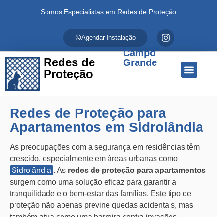
Somos Especialistas em Redes de Proteção
Agendar Instalação
Campo
Redes de
Grande
Proteção
Quem Somos
Redes de Proteção
Fale Conosco
Redes de Proteção para
Apartamentos em Sidrolândia
As preocupações com a segurança em residências têm
crescido, especialmente em áreas urbanas como
Sidrolândia
. As
redes de proteção para apartamentos
surgem como uma solução eficaz para garantir a
tranquilidade e o bem-estar das famílias. Este tipo de
proteção não apenas previne quedas acidentais, mas
também atua como uma barreira contra invasões,