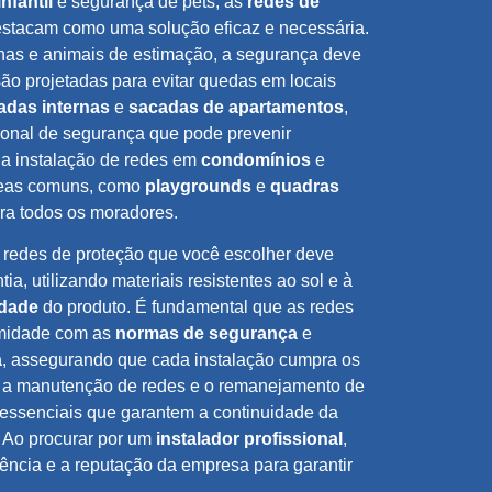
nfantil
e segurança de pets, as
redes de
stacam como uma solução eficaz e necessária.
nas e animais de estimação, a segurança deve
são projetadas para evitar quedas em locais
adas internas
e
sacadas de apartamentos
,
onal de segurança que pode prevenir
 a instalação de redes em
condomínios
e
áreas comuns, como
playgrounds
e
quadras
ra todos os moradores.
redes de proteção que você escolher deve
ia, utilizando materiais resistentes ao sol e à
idade
do produto. É fundamental que as redes
rmidade com as
normas de segurança
e
a
, assegurando que cada instalação cumpra os
, a manutenção de redes e o remanejamento de
 essenciais que garantem a continuidade da
 Ao procurar por um
instalador profissional
,
ência e a reputação da empresa para garantir