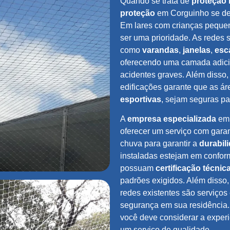
Quando se trata de
proteção i
proteção
em Corguinho se de
Em lares com crianças peque
ser uma prioridade. As redes 
como
varandas
,
janelas
,
esc
oferecendo uma camada adici
acidentes graves. Além disso,
edificações garante que as 
esportivas
, sejam seguras pa
A
empresa especializada
em 
oferecer um serviço com garant
chuva para garantir a
durabil
instaladas estejam em confo
possuam
certificação técnic
padrões exigidos. Além disso
redes existentes são serviços
segurança em sua residência.
você deve considerar a experi
um serviço de qualidade.