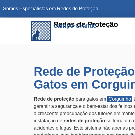
Somos Especialistas em Redes de Proteção
Redes de Proteção
Campo Grande
Rede de Proteção
Gatos em Corgui
Rede de proteção
para gatos em
Corguinho
é
garantir a segurança e o bem-estar dos felino
a crescente preocupação dos tutores em manter
instalação de
redes de proteção
se torna uma a
acidentes e fugas. Este sistema não apenas pr